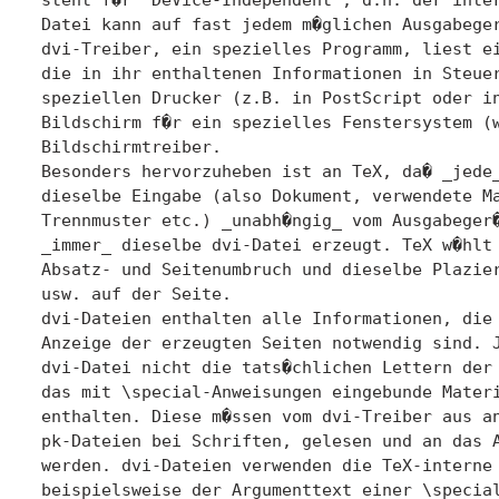
Datei kann auf fast jedem m�glichen Ausgabeger
dvi-Treiber, ein spezielles Programm, liest ei
die in ihr enthaltenen Informationen in Steuer
speziellen Drucker (z.B. in PostScript oder in
Bildschirm f�r ein spezielles Fenstersystem (w
Bildschirmtreiber.

Besonders hervorzuheben ist an TeX, da� _jede_
dieselbe Eingabe (also Dokument, verwendete Ma
Trennmuster etc.) _unabh�ngig_ vom Ausgabeger�
_immer_ dieselbe dvi-Datei erzeugt. TeX w�hlt 
Absatz- und Seitenumbruch und dieselbe Plazier
usw. auf der Seite.

dvi-Dateien enthalten alle Informationen, die 
Anzeige der erzeugten Seiten notwendig sind. J
dvi-Datei nicht die tats�chlichen Lettern der 
das mit \special-Anweisungen eingebunde Materi
enthalten. Diese m�ssen vom dvi-Treiber aus an
pk-Dateien bei Schriften, gelesen und an das A
werden. dvi-Dateien verwenden die TeX-interne 
beispielsweise der Argumenttext einer \special