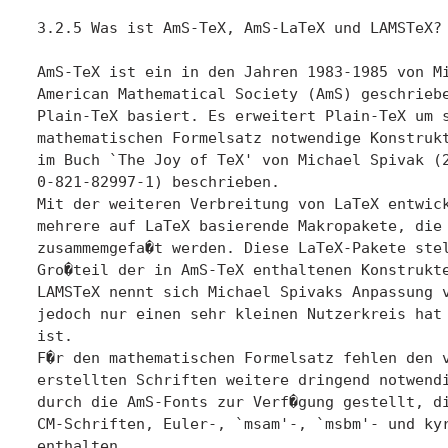
3.2.5 Was ist AmS-TeX, AmS-LaTeX und LAMSTeX? 
AmS-TeX ist ein in den Jahren 1983-1985 von Mi
American Mathematical Society (AmS) geschriebe
Plain-TeX basiert. Es erweitert Plain-TeX um s
mathematischen Formelsatz notwendige Konstrukt
im Buch `The Joy of TeX' von Michael Spivak (2
0-821-82997-1) beschrieben.

Mit der weiteren Verbreitung von LaTeX entwick
mehrere auf LaTeX basierende Makropakete, die 
zusammemgefa�t werden. Diese LaTeX-Pakete stel
Gro�teil der in AmS-TeX enthaltenen Konstrukte
LAMSTeX nennt sich Michael Spivaks Anpassung v
jedoch nur einen sehr kleinen Nutzerkreis hat 
ist.

F�r den mathematischen Formelsatz fehlen den v
erstellten Schriften weitere dringend notwendi
durch die AmS-Fonts zur Verf�gung gestellt, di
CM-Schriften, Euler-, `msam'-, `msbm'- und kyr
enthalten.
