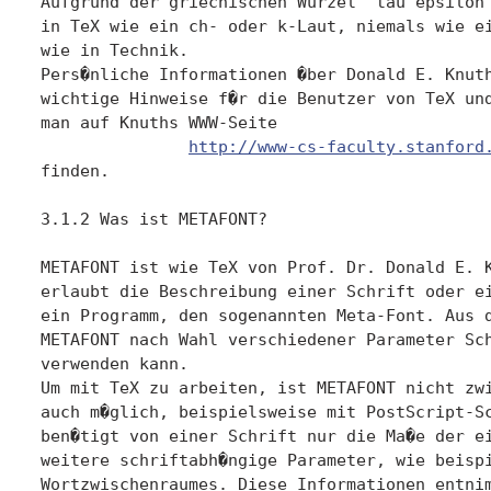
Aufgrund der griechischen Wurzel `tau epsilon 
in TeX wie ein ch- oder k-Laut, niemals wie ei
wie in Technik.

Pers�nliche Informationen �ber Donald E. Knuth
wichtige Hinweise f�r die Benutzer von TeX und
man auf Knuths WWW-Seite

http://www-cs-faculty.stanford
finden.

3.1.2 Was ist METAFONT?

METAFONT ist wie TeX von Prof. Dr. Donald E. K
erlaubt die Beschreibung einer Schrift oder ei
ein Programm, den sogenannten Meta-Font. Aus d
METAFONT nach Wahl verschiedener Parameter Sch
verwenden kann.

Um mit TeX zu arbeiten, ist METAFONT nicht zwi
auch m�glich, beispielsweise mit PostScript-Sc
ben�tigt von einer Schrift nur die Ma�e der ei
weitere schriftabh�ngige Parameter, wie beispi
Wortzwischenraumes. Diese Informationen entnim