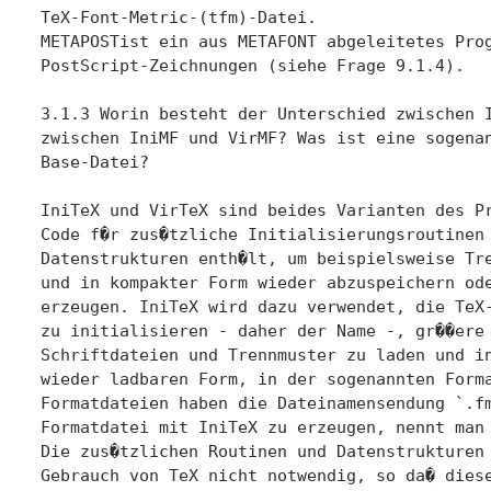
TeX-Font-Metric-(tfm)-Datei.

METAPOSTist ein aus METAFONT abgeleitetes Prog
PostScript-Zeichnungen (siehe Frage 9.1.4).

3.1.3 Worin besteht der Unterschied zwischen I
zwischen IniMF und VirMF? Was ist eine sogenan
Base-Datei?

IniTeX und VirTeX sind beides Varianten des Pr
Code f�r zus�tzliche Initialisierungsroutinen 
Datenstrukturen enth�lt, um beispielsweise Tre
und in kompakter Form wieder abzuspeichern ode
erzeugen. IniTeX wird dazu verwendet, die TeX-
zu initialisieren - daher der Name -, gr��ere 
Schriftdateien und Trennmuster zu laden und in
wieder ladbaren Form, in der sogenannten Forma
Formatdateien haben die Dateinamensendung `.fm
Formatdatei mit IniTeX zu erzeugen, nennt man 
Die zus�tzlichen Routinen und Datenstrukturen 
Gebrauch von TeX nicht notwendig, so da� diese