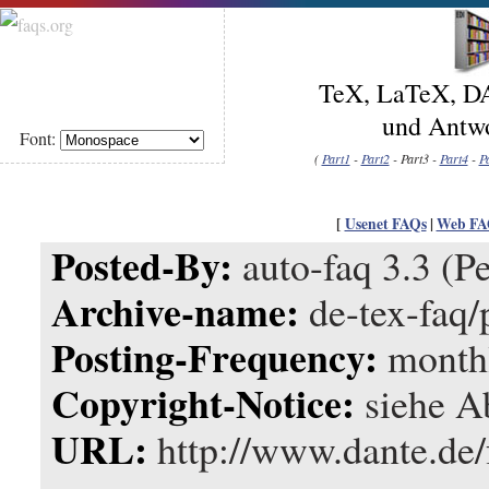
TeX, LaTeX, DA
und Antwo
Font:
(
Part1
-
Part2
- Part3 -
Part4
-
P
[
Usenet FAQs
|
Web FA
Posted-By:
auto-faq 3.3 (Pe
Archive-name:
de-tex-faq/
Posting-Frequency:
month
Copyright-Notice:
siehe Ab
URL:
http://www.dante.de/f