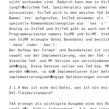
nicht vorhanden sind. Dadurch kann man in VirT
jungfr�ulichem TeX, Speicherplatz sparen oder 
einzusetzen. VirTeX wird in den meisten TeX-Im
Namen `tex' aufgerufen, IniTeX entweder als ``
spezielle Kommandozeilenoption wie ``tex -i'' 
Analog zu IniTeX und VirTeX gibt es auch von M
Programmvarianten namens IniMF und VirMF. Stat
von IniMF erzeugte Datei Basedatei und besitzt
`.base' (oder `.bas').

Der Aufbau der Format- und Basedateien ist nic
sowohl von der Implementierung, von der TeX- u
dieselbe TeX- und MF-Version von verschiedenen
abh�ngig. Diese Dateien sollen von TeX bzw. MF
werden k�nnen, so da� Implementierer hier betr
implementierungsabh�ngige Optimierungen vorneh
3.1.4 Was ist eine dvi-Datei, was ist ein dvi-
DVI-Treiberstandard?

TeX erzeugt als wichtigste Ausgabe eine dvi-Da
steht f�r `DeVice-Independent', d.h. der inter