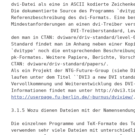
dvi-Datei als eine in ASCII kodierte Zeichenke
Die dokumentierte Source des Programms `dvityp
Referenzbeschreibung des dvi-Formats. Eine bes
Mindestanforderungen an einen dvi-Treiber vers
                      DVI-Treiberstandard, Lev
den man in CTAN: dviware/driv-standard/level-0
Standard findet man im Anhang neben einer Kopi
`dvitype' noch die entsprechenden Beschreibung
pk-Formates. Weitere Papiere, Berichte, Vorsch
CTAN: dviware/driv-standard/papers/.

Als ein Projekt der NTG-Future-Group (siehe Di
laufen unter dem Titel ``DVI3 a new DVI standa
Vervollkommnung und Weiterentwicklung des DVI-
http://userpage.fu-berlin.de/~burnus/dviview/
.

3.1.5 Wozu dienen Dateien mit der Namensendung `.xyz'?

Die einzelnen Programme und TeX-Formate des Textsatzsystems TeX
verwenden sehr viele Dateien mit unterschiedlichen Namensendungen. Damit
auch ein Anf�nger relativ schnell einen �berblick erh�lt, folgt hier
eine Auflistung der h�ufigsten bzw. wichtigsten Dateinamensendungen,
sortiert nach Programmen, TeX-Formaten und weitverbreiteten
Implementierungen.

  (Plain-)TeX:


        .tex
            Standarddateinamensendung f�r alle Arten von
            TeX-Eingabedateien, einige Makropakete wie LaTeX verwenden
            andere Namensendungen, um zwischen Dokument- und den
            notwendigen Makrodefinitionsdateien zu unterscheiden

        .fmt
            TeX-Formatdatei (siehe Frage 3.1.3)

        .dvi
            TeX-Ausgabedatei, enth�lt formatiertes Dokument (siehe Frage
            3.1.4)

        .pool, .poo
            `String-Pool'-Datei, wird von IniTeX oder IniMF ben�tigt.

        .log
            Protokolldatei eines TeX- oder MF-Laufs.

        .lis
            Protokolldatei eines TeX- oder MF-Laufs unter dem
            Betriebssystem OpenVMS.


  METAFONT, Fonts und Tools:


        .mf
            MF-Eingabedatei

        .base

        .bas
            MF-Formatdatei (siehe Frage 3.1.3)

        .tfm
            MF-Ausgabe: TeX Font Metric (siehe Frage 9.1.2)

        .*gf
            MF-Ausgabe: `generic font' (siehe Frage 9.1.2)

        .*pk
            `packed raster' (siehe Frage 9.1.2)

        .*pxl
            `pixel' (siehe Frage 9.1.2): veraltetes, durch
            `.*pk'-Dateien abgel�stes Font-Bitmap-Format

        .pl
            `property list', lesbare Darstellung der in einer tfm-Datei
            enthaltenen Informationen

        .vf
            `virtual font' (siehe Frage 9.1.3)

        .vpl
            `virtual font property list' (siehe Frage 9.1.3)


  METAPOST:


        .mp
            METAPOST-Eingabedatei

        .mem
            METAPOST-Formatdatei (analog zu .fmt bzw. .base)

        .mps
            METAPOST-Ausgabedatei; eine eps-Datei, die aufgrund ihrer
            bekannten und einfachen Struktur mit Hilfe von TeX-Makros in
            das pdf-Format wandelbar ist.

        .mpx
            METAPOST-Eingabedatei, entstanden durch Aufruf von
            `DVItoMP'.


  Omega:


        .otp
            `Omega translation process', definiert Umkodierungsfilter

        .ocp
            `Omega compiled process', compilierte Version einer
            .otp-Datei

        .ofm
            `Omega TeX font metric', erweiterte Version des .tfm-Formats
            f�r Omega

        .opl
            `Omega property list', lesbare Darstellung einer .ofm-Datei

        .ovf
            `Omega virtual font', erweiterte Version des .vf-Formats

        .ovp
            `Omega virtual font property list', lesbare Darstellung
            einer .ovf-Datei


  BibTeX:

        .bst
            BibTeX-Style, enth�lt Anweisungen an BibTeX, wie die
            Literaturangaben aus der .bib-Datei in die .bbl-Datei
            geschrieben werden sollen

        .bib
            BibTeX-Datenbank

        .blg
            Protokolldatei eines BibTeX-Laufs

        .bbl
            BibTeX-Ausgabe, meist in einer Form, die von LaTeX
            eingelesen werden kann


  MakeIndex:


        .ist
            MakeIndex-Style, enth�lt Anweisungen, wie aus den Eintr�gen
            in der .idx/.glo-Datei die .ind/.gls-Datei generiert werden
            soll

        .idx
            Index-Datei, enth�lt die unsortierten Indexeintr�ge

        .ind
            MakeIndex-Ausgabe: fertig erstellter Index

        .glo
            Glossar-Datei, enth�lt analog zur .idx-Datei die
            unsortierten Glossareintr�ge

        .gls
            MakeIndex-Ausgabe: fertig erstelltes
            W�rterverzeichnis/Glossar

        .ilg
            Protokolldatei eines MakeIndex-Laufs


  Texinfo (TeX-Format):


        .texi

        .texinfo

        .txi
            GNU-Texinfo-Dokumentquelldatei


  docstrip-Archive (nicht nur f�r LaTeX-Makropakete verwendbar):


        .dtx
            docstrip-Archivdatei (siehe Frage 5.1.3), kann mit dem in
            TeX geschriebenem Programm `docstrip' entpackt werden.
            (docstrip: CTAN: macros/latex/base/docstrip.dtx und
            CTAN: macros/latex/base/docstrip.ins)
            Historisch: Diese Archive hatten anf�nglich die Namensendung
            .doc

        .ins
            Instruktionsdatei zum Entpacken eines docstrip-Archivs
            (siehe Frage 5.1.3); zum Entpacken reicht der Aufruf ``tex
            filename.ins'', manchmal auch ``latex filename.ins'';
            n�heres bitte der mitgelieferten Dokumentation entnehmen!

        .drv
            `Treiber'-Datei, f�r einige .dtx-Dateien zur Formatierung
            der Dokumentation mit LaTeX verwendet

        .fdd
            docstrip-Archiv der LaTeX-.fd-Dateien

        .mbs
            docstrip-Archiv der Master-Bibliography-BibTeX-Styles des
            Pakets `custom-bib' (siehe Frage 7.2.2)


  LaTeX (TeX-Format):


        .aux
            Hilfsdatei, enth�lt Querverweise etc.

        .toc
            Inhaltsverzeichnis

        .lof
            Verzeichnis der Abbildungen

        .lot
            Verzeichnis der Tafeln

        .ltx
            Dokumentquelldatei, alternativ zur Namensendung .tex (auch
            f�r LaTeX-Kernel-Dateien)

        .cls

        .clo
            TeX-Eingabedatei mit Definitionen f�r die Dokumentenklasse
            und die entsprechenden Klassen-Optionen

        .sty
            TeX-Eingabedatei mit Definitionen eines LaTeX-Pakets; in
            LaTeX 2.09 wurde diese Namensendung sowohl f�r Styles (in
            2e: Klassen) als auch Style-Options (in 2e: Pakete) benutzt

        .fd
            TeX-Eingabedatei mit Font-Definition, enth�lt Tabellen, mit
            denen die LaTeX-Spezifikation einer Schrift mittels
            Encoding, Family, Series und Shape auf den Namen einer
            .tfm-Datei abgebildet wird. Der Name der .fd-Datei besteht
            aus Encoding und Family.

        .def
            Runtime-Module des LaTeX-Kernels, die bei Bedarf geladen
            werden (``latex209.def'' f�r Kompatibilit�tsmodus,
            ``slides.def'' f�r SliTeX), ebenso f�r einige Pakete, wie
            beispielsweise f�r `inputenc', `fontenc' und `graphics'.

        .cfg
            TeX-Eingabedatei mit Konfigurationsinformation

        .ldf
            TeX-Eingabedatei mit der Language-Definition f�r eine
            Sprache mit ihren Dialekten des babel-Pakets. (Historisch