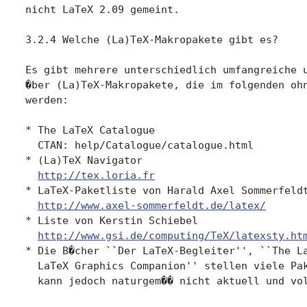
http://tex.loria.fr
* LaTeX-Paketliste von Harald Axel Sommerfeldt
http://www.axel-sommerfeldt.de/latex/
* Liste von Kerstin Schiebel

http://www.gsi.de/computing/TeX/latexsty.ht
* Die B�cher ``Der LaTeX-Begleiter'', ``The La
  LaTeX Graphics Companion'' stellen viele Pak
  kann jedoch naturgem�� nicht aktuell und vol