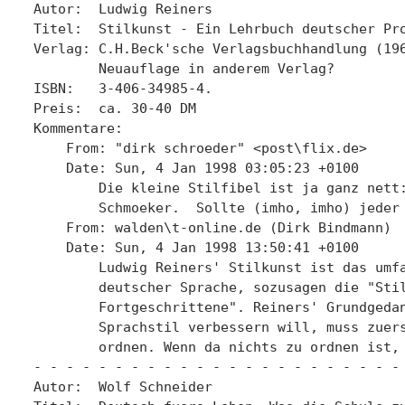
Autor:  Ludwig Reiners

Titel:  Stilkunst - Ein Lehrbuch deutscher Pro
Verlag: C.H.Beck'sche Verlagsbuchhandlung (196
	Neuauflage in anderem Verlag?

ISBN:   3-406-34985-4.

Preis:  ca. 30-40 DM 

Kommentare:

    From: "dirk schroeder" <post\flix.de>

    Date: Sun, 4 Jan 1998 03:05:23 +0100

	Die kleine Stilfibel ist ja ganz nett: aber das ist der wahre

	Schmoeker.  Sollte (imho, imho) jeder im Haus haben.

    From: walden\t-online.de (Dirk Bindmann)

    Date: Sun, 4 Jan 1998 13:50:41 +0100

	Ludwig Reiners' Stilkunst ist das umfassendste Stil-Lehrbuch

	deutscher Sprache, sozusagen die "Stilfibel fuer

	Fortgeschrittene". Reiners' Grundgedanke ist: Wer seinen

	Sprachstil verbessern will, muss zuerst seine Gedanken

	ordnen. Wenn da nichts zu ordnen ist, hat man nichts zu sagen.

- - - - - - - - - - - - - - - - - - - - - - - 
Autor:  Wolf Schneider
