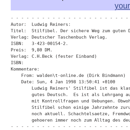
you
- - - - - - - - - - - - - - - - - - - - - - - 
Autor:  Ludwig Reiners: 

Titel:  Stilfibel. Der sichere Weg zum guten D
Verlag: Deutscher Taschenbuch Verlag. 

ISBN:   3-423-00154-2. 

Preis:  9,80 DM. 

Verlag: C.H.Beck (fester Einband)

ISBN:

Kommentare:

    From: walden\t-online.de (Dirk Bindmann)

    Date: Sun, 4 Jan 1998 13:50:41 +0100

	Ludwig Reiners' Stilfibel ist das klassische Lehrbuch fuer

	gutes Deutsch.	Es ist als Lehrgang aufgebaut in 20 Lektionen

	mit Kontrollfragen und Uebungen. Obwohl die Erstauflage der

	Stilfibel schon einige Jahrzehnte zurueckliegt, ist sie immer

	noch aktuell. Schachtelsaetze, Fremdwoerterei, Kanzleistil

	gehoeren immer noch zum Alltag des deutschen Schriftverkehrs.

- - - - - - - - - - - - - - - - - - - - - - - 