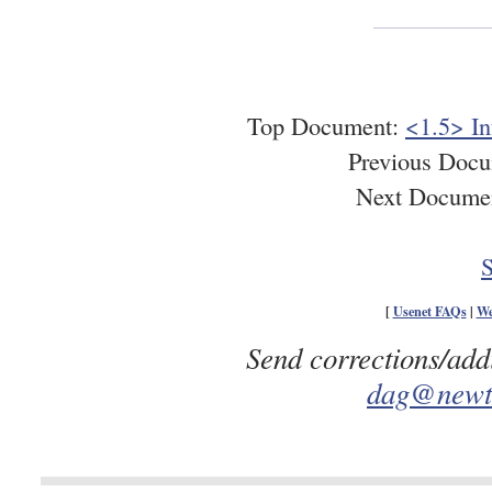
Top Document:
<1.5> In
Previous Doc
Next Docume
S
[
Usenet FAQs
|
We
Send corrections/add
dag@newto