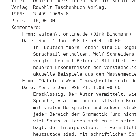
Titel:  Deutsch fuers Leben. Was die Schule zu
Verlag: Rowohlt Taschenbuch Verlag. 

ISBN:   3-499-19695-6.

Preis:  16,90 DM. 

Kommentare:

    From: walden\t-online.de (Dirk Bindmann)

    Date: Sun, 4 Jan 1998 13:50:41 +0100

	In "Deutsch fuers Leben" sind 50 Regeln fuer einen guten

	Sprachstil enthalten. Wolf Schneiders Ratgeber ist zu

	vergleichen mit Reiners' Stilfibel. Er argumentiert aber mit

	neueren Erkenntnissen der Verstaendlichkeitsforschung und benutzt

	aktuelle Beispiele aus den Massenmedien.

    From: "Gabriela Wendt" <gw\berlin.snafu.de
    Date: Mon, 5 Jan 1998 21:11:08 +0100

	Erstklassig. Der Autor vermittelt, wie die geschriebene, deutsche

	Sprache, v.a. im journalistischen Bereich, langsam "verkommt"

	mit vielen Beispielen und schoen strukturiert. Dabei wird fast

	jeder Bereich der Grammatik (und nicht nur dieser) abgedeckt. Sehr

	viel Spass zu Lesen machten mir seine Empfehlungen und Beispiele

	bzgl. der Interpunktion. Er vermittelt gut, wie arm "wir" doch

	heutzutage sind, mit schriftlicher Sprache umzugehen.
