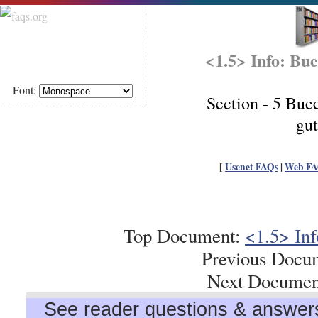
<1.5> Info: Bue
Font:
Section - 5 Bue
gu
[
Usenet FAQs
|
Web FA
Top Document:
<1.5> Inf
Previous Docu
Next Documen
See reader questions & answers 