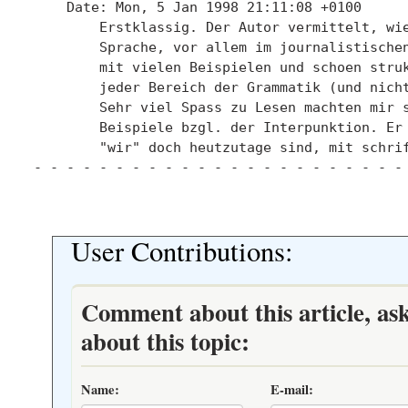
    Date: Mon, 5 Jan 1998 21:11:08 +0100

	Erstklassig. Der Autor vermittelt, wie die geschriebene, deutsche

	Sprache, vor allem im journalistischen Bereich, langsam "verkommt"

	mit vielen Beispielen und schoen strukturiert.  Dabei wird fast

	jeder Bereich der Grammatik (und nicht nur dieser) abgedeckt. 

	Sehr viel Spass zu Lesen machten mir seine Empfehlungen und 

	Beispiele bzgl. der Interpunktion. Er vermittelt gut, wie arm

	"wir" doch heutzutage sind, mit schriftlicher Sprache umzugehen.

- - - - - - - - - - - - - - - - - - - - - - - 
User Contributions:
Comment about this article, as
about this topic:
Name:
E-mail: