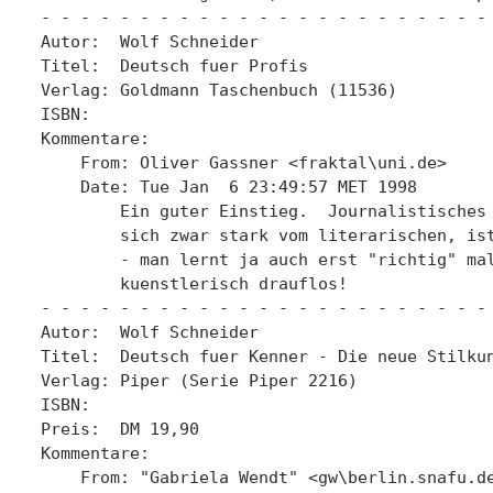
- - - - - - - - - - - - - - - - - - - - - - - 
Autor:  Wolf Schneider

Titel:  Deutsch fuer Profis

Verlag: Goldmann Taschenbuch (11536)

ISBN:   

Kommentare:

    From: Oliver Gassner <fraktal\uni.de>

    Date: Tue Jan  6 23:49:57 MET 1998

	Ein guter Einstieg.  Journalistisches Schreiben unterscheidet

	sich zwar stark vom literarischen, ist aber eine gute "Schule"

	- man lernt ja auch erst "richtig" malen und schmiert dann

	kuenstlerisch drauflos!

- - - - - - - - - - - - - - - - - - - - - - - 
Autor:  Wolf Schneider

Titel:  Deutsch fuer Kenner - Die neue Stilkun
Verlag: Piper (Serie Piper 2216)

ISBN:   

Preis:  DM 19,90

Kommentare:

    From: "Gabriela Wendt" <gw\berlin.snafu.de